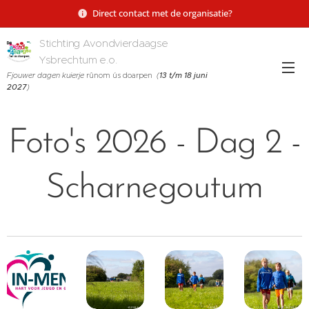
Direct contact met de organisatie?
Stichting Avondvierdaagse
Ysbrechtum e.o.
Fjouwer dagen kuierje
rûnom ús doarpen
(
13 t/m 18 juni
2027
)
Foto's 2026 - Dag 2 -
Scharnegoutum