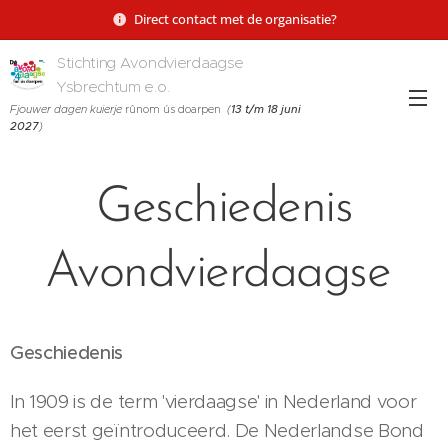
Direct contact met de organisatie?
Stichting Avondvierdaagse
Ysbrechtum e.o.
Fjouwer dagen kuierje
rûnom ús doarpen
(
13 t/m 18 juni
2027
)
Geschiedenis
Avondvierdaagse
Geschiedenis
In 1909 is de term 'vierdaagse' in Nederland voor
het eerst geïntroduceerd. De Nederlandse Bond