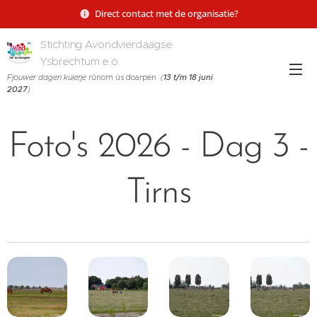
Direct contact met de organisatie?
Stichting Avondvierdaagse
Ysbrechtum e.o.
Fjouwer dagen kuierje
rûnom ús doarpen
(
13 t/m 18 juni
2027
)
Foto's 2026 - Dag 3 -
Tirns