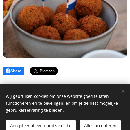
Share
Wij gebruiken cookies om onze website goed te laten
©2026 Stichting Avondvierdaagse Ysbrechtum e.o. - Alle rechten
functioneren en te beveiligen, en om je de best mogelijke
voorbehouden -
gebruikerservaring te bieden.
- Wij hebben geprobeerd een zo overzichtelijk mogelijk website voor u te
maken -
Accepteer alleen noodzakelijke
Alles accepteren
informatie:
info@avondvierdaagseysbrechtum.nl
Cookies