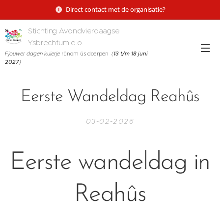
Direct contact met de organisatie?
Stichting Avondvierdaagse
Ysbrechtum e.o.
Fjouwer dagen kuierje
rûnom ús doarpen
(
13 t/m 18 juni
2027
)
Eerste Wandeldag Reahûs
03-02-2026
Eerste wandeldag in
Reahûs