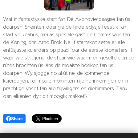
Wat in fantastyske start fan Dé Avondvierdaagse fan ús
doarpen! Sneintemiddei gie de fjirde edysje feestlik fan
start yn Reahûs, mei as spesjale gast de Commissaris fan
de Koning, dhr. Arno Brok. Nei it startskot sette er alle
entûsjaste kuierders op paad foar de earste kilometers. It
waar wie strieljend, de sfear wie waarm en gesellich, en de
rûtes brochten ús lâns de moaiste hoeken fan ús
doarpen. Wy sjogge no al út nei de kommende
kuierdagen, fol moaie mominten, nije herinneringen en in
prachtige ynset fan alle frijwilligers en dielnimmers. Tank
oan elkenien dy’t dit mooglik makket!\
Share