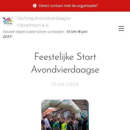
Direct contact met de organisatie?
Stichting Avondvierdaagse
Ysbrechtum e.o.
Fjouwer dagen kuierje
rûnom ús doarpen
(
13 t/m 18 juni
2027
)
Feestelijke Start
Avondvierdaagse
17-06-2026