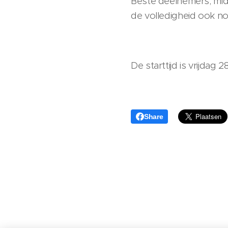
Beste deelnemers, midd
de volledigheid ook n
De starttijd is vrijdag 
Share