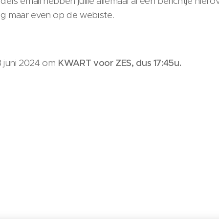
els email hebben jullie allemaal al een berichtje hier
og maar even op de webiste.
28 juni 2024 om
KWART voor ZES, dus 17:45u.