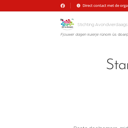
Direct contact met de orga
Stichting Avondvierdaags
Fjouwer dagen kuierje
rûnom ús doar
Sta