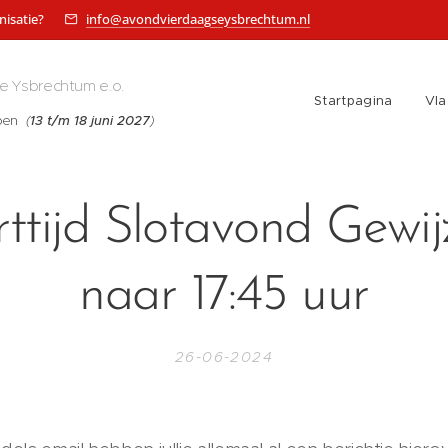
nisatie?
info@avondvierdaagseysbrechtum.nl
e Ysbrechtum e.o.
Startpagina
Vl
pen
(
13 t/m 18 juni 2027
)
rttijd Slotavond Gewij
naar 17:45 uur
26-06-2024