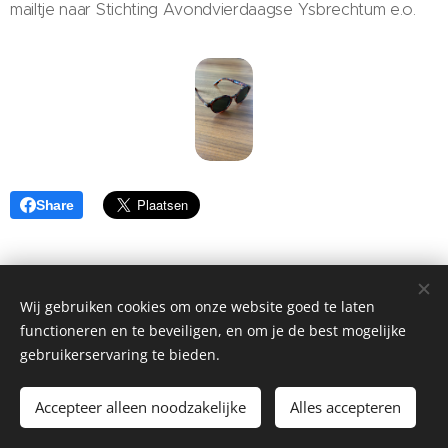
mailtje naar Stichting Avondvierdaagse Ysbrechtum e.o.
Share
Wij gebruiken cookies om onze website goed te laten
©2026 Stichting Avondvierdaagse Ysbrechtum e.o. - Alle rechten
functioneren en te beveiligen, en om je de best mogelijke
voorbehouden -
gebruikerservaring te bieden.
- Wij hebben geprobeerd een zo overzichtelijk mogelijk website voor u te
maken -
Accepteer alleen noodzakelijke
Alles accepteren
informatie:
info@avondvierdaagseysbrechtum.nl
Cookies